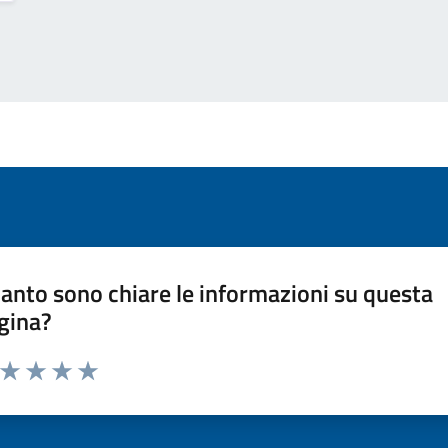
anto sono chiare le informazioni su questa
gina?
a da 1 a 5 stelle la pagina
ta 1 stelle su 5
Valuta 2 stelle su 5
Valuta 3 stelle su 5
Valuta 4 stelle su 5
Valuta 5 stelle su 5