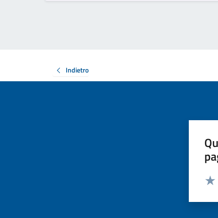
Indietro
Qu
pa
Valut
Valu