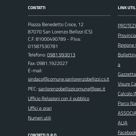
CONTATTI
LINK UTIL
Piazza Benedetto Croce, 12
PROTEZI
87070 San Lorenzo Bellizzi (CS)
Provinci
C.F. 81000490789 - P.Iva:
Regione
01587530781
Telefono:
0981.993013
Bollettin
Fax: 0981.1922027
a
E-mail:
Gazzetta 
Visure C
PEC:
Calcolo 
Ufficio Relazioni con il pubblico
Parco Naz
Uffici e orari
ASSOCIA
Numeri utili
ALIA
Facebook
CONTATTI D.P.O.