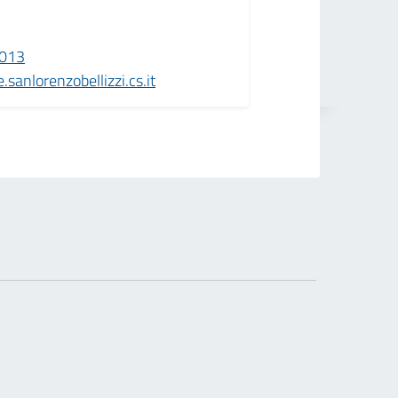
013
anlorenzobellizzi.cs.it